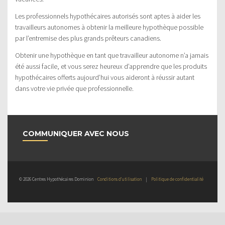
Les professionnels hypothécaires autorisés sont aptes à aider les
travailleurs autonomes à obtenir la meilleure hypothèque possible
par l’entremise des plus grands prêteurs canadiens.
Obtenir une hypothèque en tant que travailleur autonome n’a jamais
été aussi facile, et vous serez heureux d’apprendre que les produits
hypothécaires offerts aujourd’hui vous aideront à réussir autant
dans votre vie privée que professionnelle.
COMMUNIQUER AVEC NOUS
© 2026 Centres Hypothécaires Dominion
Conditions d’utilisation
|
Politique de confidentialité