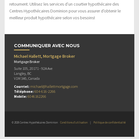
retournent. Utilisez les services d’un courtier hypothécaire des
Centres Hypothécaires Dominion pour vous assurer d’obtenir le
meilleur produit hypothécaire selon vos besoins!
COMMUNIQUER AVEC NOUS
Michael Hallett, Mortgage Broker
Mortgage Broker
Suite 105, 20171 - 92A Ave
Langley, BC
V1M 3A5, Canada
Courriel:
michael@hallettmortgage.com
Téléphone:
604-616-2266
Mobile:
6046162266
© 2026 Centres Hypothécaires Dominion
Conditions d’utilisation
|
Politique de confidentialité